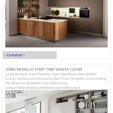
~ Contattaci ~
20480-MODELLO START TIME VENETA CUCINE
La più giovane, la più frizzante, la più apprezzata dal pubblico
young.. Veneta cucine presenta Start Time il progetto cucina e living
che affascina. Richiedi il costo della cucina
componibile:venetacucine@domusarredilissone.it