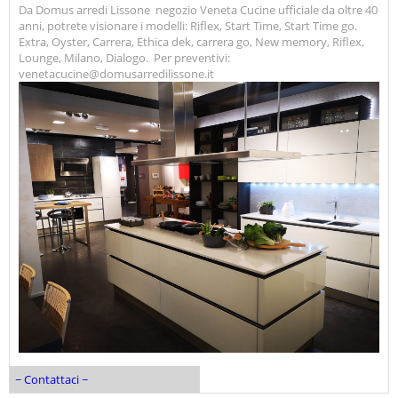
Da Domus arredi Lissone negozio Veneta Cucine ufficiale da oltre 40
anni, potrete visionare i modelli: Riflex, Start Time, Start Time go.
Extra, Oyster, Carrera, Ethica dek, carrera go, New memory, Riflex,
Lounge, Milano, Dialogo. Per preventivi:
venetacucine@domusarredilissone.it
~ Contattaci ~