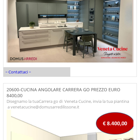
~ Contattaci ~
20600-CUCINA ANGOLARE CARRERA GO PREZZO EURO
8400,00
Disegnamo la tuaCarrera go di Veneta Cucine, invia la tua piantina
a venetacucine@domusarredilissone.it