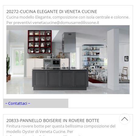
20272-CUCINA ELEGANTE DI VENETA CUCINE
Cucina modello Elegante, composizione con isola centrale e colonne.
Per preventivi venetacucine@domusarredilissone.it
~ Contattaci ~
20833-PANNELLO BOISERIE IN ROVERE BOTTE
Finitura rovere botte per questa bellissima composizione del
modello Oyster di Veneta Cucine. Per