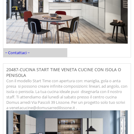
~ Contattaci ~
20487-CUCINA START TIME VENETA CUCINE CON ISOLA O
PENISOLA
Con il modello Start Time con apertura con: maniglia, gola o anta
presa si possono creare infinite composizioni: lineari, ad angolo, con
isola o penisola. La tua cucina ideale puoi disegnarla con il nostro
staff. Ti attendiamo dal lunedì al sabato presso il centro cucina
Domus arredi Via Pascoli 39 Lissone. Per un progetto solo tuo scrivi
a venetacucine@domusarredilissone.it .