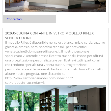
~ Contattaci ~
20260-CUCINA CON ANTE IN VETRO MODELLO RIFLEX
VENETA CUCINE
Il modello Riflex è disponibile nei colori: bianco, grigio corda, azzurro
ghiaccio, ardesia, nero, specchio stopsol. per preventivi:
venetacucine@domusarredilissone.it. Il nostro personale
specilizzato vi attende presso il centro cucine di Lissone per offrirvi
una progettazione personalizzata e per illustravi tutti i particolari
che rendono speciale una Veneta cucine. Progettazione
personalizzata e attenzione al cliente sono i nostri fiori all'occhiello.
alcune nostre progettazione cliccando su
http://www.sartoriadeimobili.com/index.php?
cat=proposte_cucine&m=3