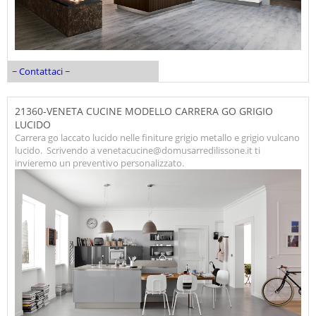
~ Contattaci ~
21360-VENETA CUCINE MODELLO CARRERA GO GRIGIO
LUCIDO
Carrera go laccato lucido nelle finiture grigio metallo e grigio vulcano
lucido. Scrivendo a venetacucine@domusarredilissone.it ti
invieremo un preventivo personalizzato.