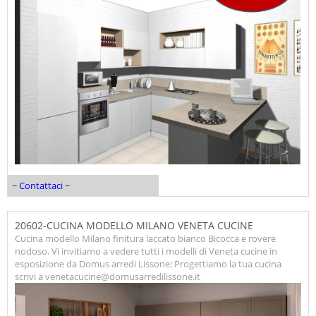
~ Contattaci ~
20602-CUCINA MODELLO MILANO VENETA CUCINE
Cucina modello Milano finitura laccato bianco Bicocca e rovere
nodoso. Vi invitiamo a vedere tutti i modelli di Veneta cucine in
esposizione da Domus arredi Lissone: Progettiamo la tua cucina
scrivi a venetacucine@domusarredilissone.it