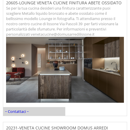
20605-LOUNGE VENETA CUCINE FINITURA ABETE OSSIDATO
Se per la tua cucina desideri una finitura caratterizzante puoi
scegliere Metallo liquido bronzato e abete ossidato come il
bellissimo modello Lounge in fotografia. Ti attendiamo presso il
nostro centro cucine di lissone Via Pascoli 39 per farti visionare la
particolarità delle sfumature. Per informazioni e preventivi
personalizzati venetacucine@domusarredilissone.it
~ Contattaci ~
20231-VENETA CUCINE SHOWROOM DOMUS ARREDI