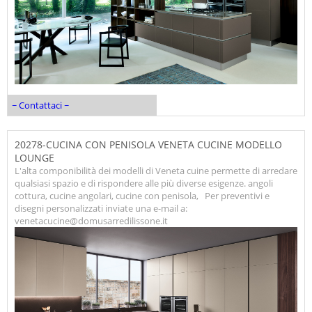
~ Contattaci ~
20278-CUCINA CON PENISOLA VENETA CUCINE MODELLO
LOUNGE
L'alta componibilità dei modelli di Veneta cuine permette di arredare
qualsiasi spazio e di rispondere alle più diverse esigenze. angoli
cottura, cucine angolari, cucine con penisola, Per preventivi e
disegni personalizzati inviate una e-mail a:
venetacucine@domusarredilissone.it