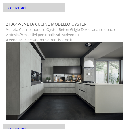
~ Contattaci ~
21364-VENETA CUCINE MODELLO OYSTER
Veneta Cucine modello Oyster Beton Grigio Dek e laccato opaco
Ardesia.Preventivi personalizzati scrivendo
a venetacucine@domusarredilissone.it
~ Contattaci ~