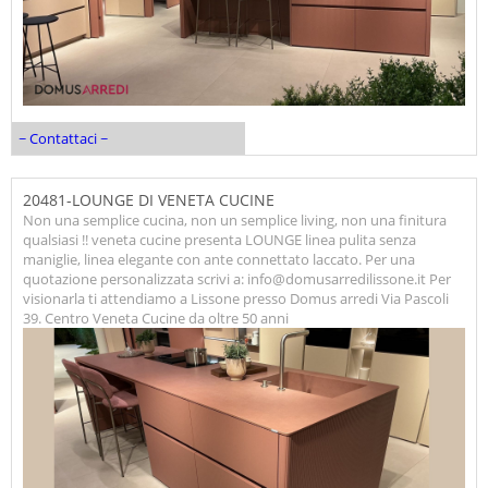
~ Contattaci ~
20481-LOUNGE DI VENETA CUCINE
Non una semplice cucina, non un semplice living, non una finitura
qualsiasi !! veneta cucine presenta LOUNGE linea pulita senza
maniglie, linea elegante con ante connettato laccato. Per una
quotazione personalizzata scrivi a: info@domusarredilissone.it Per
visionarla ti attendiamo a Lissone presso Domus arredi Via Pascoli
39. Centro Veneta Cucine da oltre 50 anni