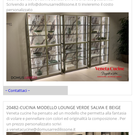
Scrivendo a info@domusarredilissone.it ti invieremo il costo
personalizzato
~ Contattaci ~
20482-CUCINA MODELLO LOUNGE VERDE SALVIA E BEIGE
Veneta cucine ha pensato ad un modello che permetta alla fantasia
di volare e pennellare con colori ed originalità la composizione . Per
un prezzo personalizzato scrivi
a venetacucine@domusarredilissone.it