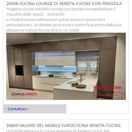
20598-CUCINA LOUNGE DI VENETA CUCINE CON PENISOLA
Progetto cucina modello Lounge con portale sovrapensili per il
massimo dello spazio . Scrivendo
a info@domusarredilissone.it potrai avere un preventivo
personalizzato. Se desideri puoi inviarci anche la piantina della tua
abitazione indicandoci la città in cui risiedi.
~ Contattaci ~
20483-SALONE DEL MOBILE EUROCUCINA VENETA CUCINE
Di grande eleganza le nuove proposte di Veneta Cucine. Per