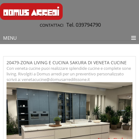
Tel. 039794790
CONTATTACI
MENU
20479-ZONA LIVING E CUCINA SAKURA DI VENETA CUCINE
Con veneta cucine puoi realizzare splendide cucine e complete sone
living. Rivolgiti a Domus arredi per un preventivo personalizzato
scrivii a: venetacucine@domusarredilissone.it