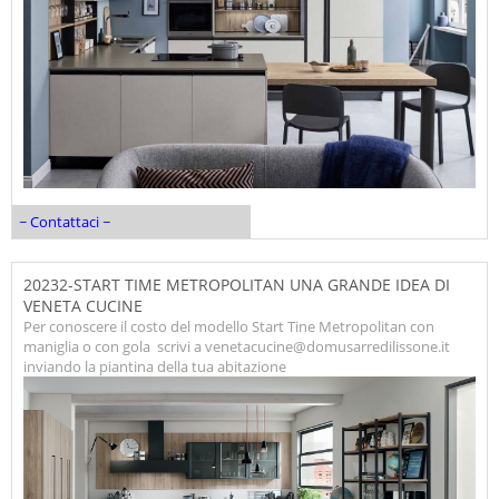
~ Contattaci ~
20232-START TIME METROPOLITAN UNA GRANDE IDEA DI
VENETA CUCINE
Per conoscere il costo del modello Start Tine Metropolitan con
maniglia o con gola scrivi a venetacucine@domusarredilissone.it
inviando la piantina della tua abitazione