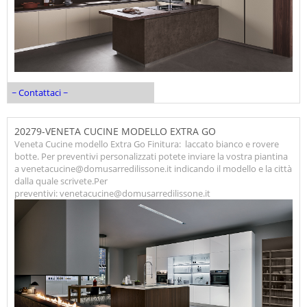
~ Contattaci ~
20279-VENETA CUCINE MODELLO EXTRA GO
Veneta Cucine modello Extra Go Finitura: laccato bianco e rovere
botte. Per preventivi personalizzati potete inviare la vostra piantina
a venetacucine@domusarredilissone.it indicando il modello e la città
dalla quale scrivete.Per
preventivi: venetacucine@domusarredilissone.it