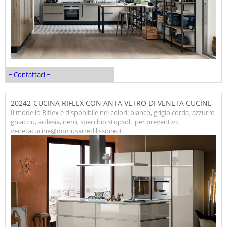
~ Contattaci ~
20242-CUCINA RIFLEX CON ANTA VETRO DI VENETA CUCINE
Il modello Riflex è disponibile nei colori: bianco, grigio corda, azzurro
ghiaccio, ardesia, nero, specchio stopsol. per preventivi:
venetacucine@domusarredilissone.it