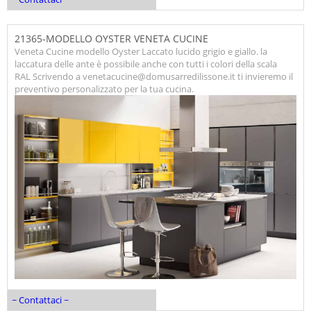
21365-MODELLO OYSTER VENETA CUCINE
Veneta Cucine modello Oyster Laccato lucido grigio e giallo. la
laccatura delle ante è possibile anche con tutti i colori della scala
RAL Scrivendo a venetacucine@domusarredilissone.it ti invieremo il
preventivo personalizzato per la tua cucina.
~ Contattaci ~