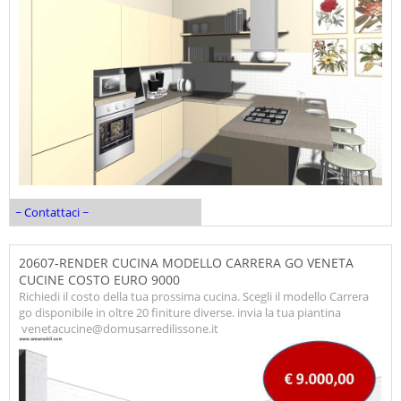
~ Contattaci ~
20607-RENDER CUCINA MODELLO CARRERA GO VENETA
CUCINE COSTO EURO 9000
Richiedi il costo della tua prossima cucina. Scegli il modello Carrera
go disponibile in oltre 20 finiture diverse. invia la tua piantina
venetacucine@domusarredilissone.it