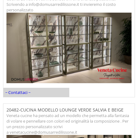
Scrivendo a info@domusarredilissone.it ti invieremo il costo
personalizzato
~ Contattaci ~
20482-CUCINA MODELLO LOUNGE VERDE SALVIA E BEIGE
Veneta cucine ha pensato ad un modello che permetta alla fantasia
di volare e pennellare con colori ed originalità la composizione . Per
un prezzo personalizzato scrivi
a venetacucine@domusarredilissone.it