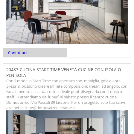
~ Contattaci ~
20487-CUCINA START TIME VENETA CUCINE CON ISOLA O
PENISOLA
Con il modello Start Time con apertura con: maniglia, gola o anta
presa si possono creare infinite composizioni: lineari, ad angolo, con
isola o penisola. La tua cucina ideale puoi disegnarla con il nostro
staff. Ti attendiamo dal lunedì al sabato presso il centro cucina
Domus arredi Via Pascoli 39 Lissone. Per un progetto solo tuo scrivi
a venetacucine@domusarredilissone.it .