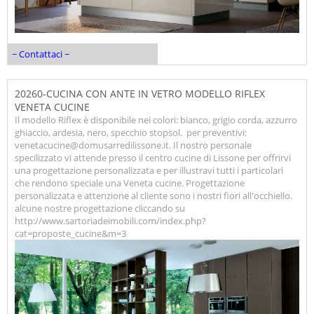
~ Contattaci ~
20260-CUCINA CON ANTE IN VETRO MODELLO RIFLEX
VENETA CUCINE
Il modello Riflex è disponibile nei colori: bianco, grigio corda, azzurro
ghiaccio, ardesia, nero, specchio stopsol. per preventivi:
venetacucine@domusarredilissone.it. Il nostro personale
specilizzato vi attende presso il centro cucine di Lissone per offrirvi
una progettazione personalizzata e per illustravi tutti i particolari
che rendono speciale una Veneta cucine. Progettazione
personalizzata e attenzione al cliente sono i nostri fiori all'occhiello.
alcune nostre progettazione cliccando su
http://www.sartoriadeimobili.com/index.php?
cat=proposte_cucine&m=3