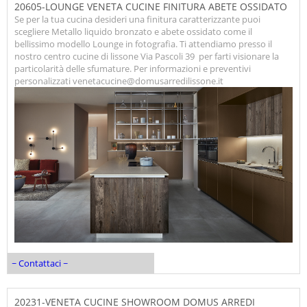
20605-LOUNGE VENETA CUCINE FINITURA ABETE OSSIDATO
Se per la tua cucina desideri una finitura caratterizzante puoi
scegliere Metallo liquido bronzato e abete ossidato come il
bellissimo modello Lounge in fotografia. Ti attendiamo presso il
nostro centro cucine di lissone Via Pascoli 39 per farti visionare la
particolarità delle sfumature. Per informazioni e preventivi
personalizzati venetacucine@domusarredilissone.it
~ Contattaci ~
20231-VENETA CUCINE SHOWROOM DOMUS ARREDI