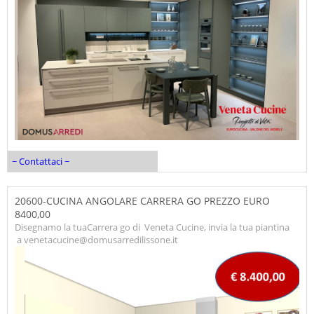
~ Contattaci ~
20600-CUCINA ANGOLARE CARRERA GO PREZZO EURO
8400,00
Disegnamo la tuaCarrera go di Veneta Cucine, invia la tua piantina
a venetacucine@domusarredilissone.it