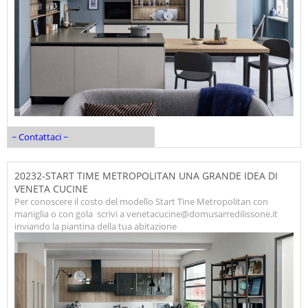
~ Contattaci ~
20232-START TIME METROPOLITAN UNA GRANDE IDEA DI
VENETA CUCINE
Per conoscere il costo del modello Start Tine Metropolitan con
maniglia o con gola scrivi a venetacucine@domusarredilissone.it
inviando la piantina della tua abitazione