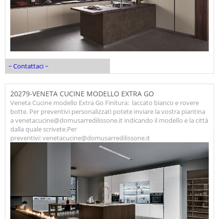
~ Contattaci ~
20279-VENETA CUCINE MODELLO EXTRA GO
Veneta Cucine modello Extra Go Finitura: laccato bianco e rovere
botte. Per preventivi personalizzati potete inviare la vostra piantina
a venetacucine@domusarredilissone.it indicando il modello e la città
dalla quale scrivete.Per
preventivi: venetacucine@domusarredilissone.it