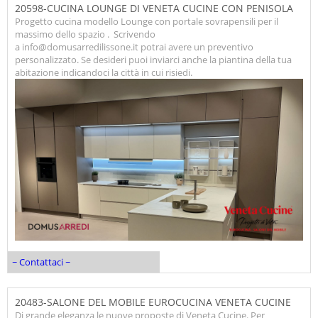
20598-CUCINA LOUNGE DI VENETA CUCINE CON PENISOLA
Progetto cucina modello Lounge con portale sovrapensili per il
massimo dello spazio . Scrivendo
a info@domusarredilissone.it potrai avere un preventivo
personalizzato. Se desideri puoi inviarci anche la piantina della tua
abitazione indicandoci la città in cui risiedi.
~ Contattaci ~
20483-SALONE DEL MOBILE EUROCUCINA VENETA CUCINE
Di grande eleganza le nuove proposte di Veneta Cucine. Per