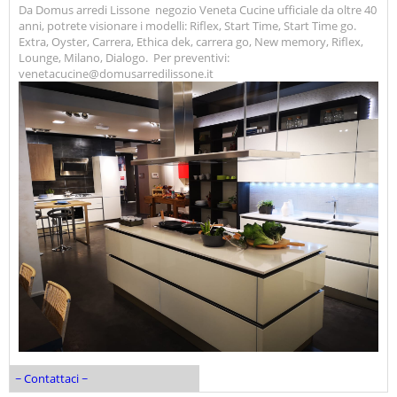
Da Domus arredi Lissone negozio Veneta Cucine ufficiale da oltre 40
anni, potrete visionare i modelli: Riflex, Start Time, Start Time go.
Extra, Oyster, Carrera, Ethica dek, carrera go, New memory, Riflex,
Lounge, Milano, Dialogo. Per preventivi:
venetacucine@domusarredilissone.it
~ Contattaci ~