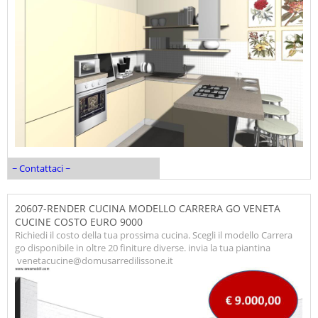
~ Contattaci ~
20607-RENDER CUCINA MODELLO CARRERA GO VENETA
CUCINE COSTO EURO 9000
Richiedi il costo della tua prossima cucina. Scegli il modello Carrera
go disponibile in oltre 20 finiture diverse. invia la tua piantina
venetacucine@domusarredilissone.it