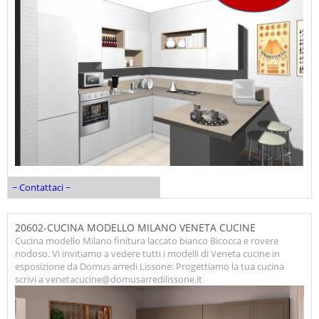
~ Contattaci ~
20602-CUCINA MODELLO MILANO VENETA CUCINE
Cucina modello Milano finitura laccato bianco Bicocca e rovere
nodoso. Vi invitiamo a vedere tutti i modelli di Veneta cucine in
esposizione da Domus arredi Lissone: Progettiamo la tua cucina
scrivi a venetacucine@domusarredilissone.it