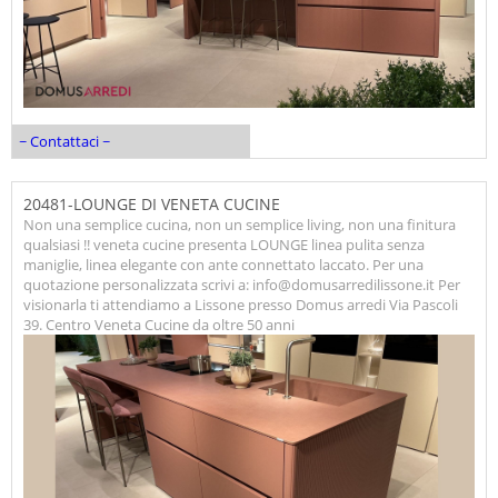
~ Contattaci ~
20481-LOUNGE DI VENETA CUCINE
Non una semplice cucina, non un semplice living, non una finitura
qualsiasi !! veneta cucine presenta LOUNGE linea pulita senza
maniglie, linea elegante con ante connettato laccato. Per una
quotazione personalizzata scrivi a: info@domusarredilissone.it Per
visionarla ti attendiamo a Lissone presso Domus arredi Via Pascoli
39. Centro Veneta Cucine da oltre 50 anni