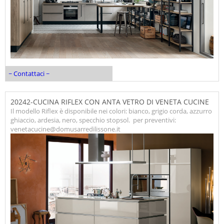
~ Contattaci ~
20242-CUCINA RIFLEX CON ANTA VETRO DI VENETA CUCINE
Il modello Riflex è disponibile nei colori: bianco, grigio corda, azzurro
ghiaccio, ardesia, nero, specchio stopsol. per preventivi:
venetacucine@domusarredilissone.it