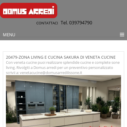
Tel. 039794790
CONTATTACI
MENU
20479-ZONA LIVING E CUCINA SAKURA DI VENETA CUCINE
Con veneta cucine puoi realizzare splendide cucine e complete sone
living. Rivolgiti a Domus arredi per un preventivo personalizzato
scrivii a: venetacucine@domusarredilissone.it