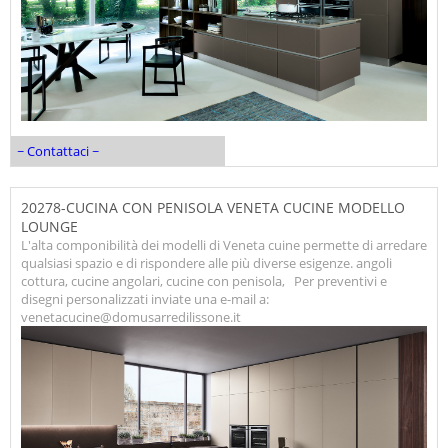
~ Contattaci ~
20278-CUCINA CON PENISOLA VENETA CUCINE MODELLO
LOUNGE
L'alta componibilità dei modelli di Veneta cuine permette di arredare
qualsiasi spazio e di rispondere alle più diverse esigenze. angoli
cottura, cucine angolari, cucine con penisola, Per preventivi e
disegni personalizzati inviate una e-mail a:
venetacucine@domusarredilissone.it