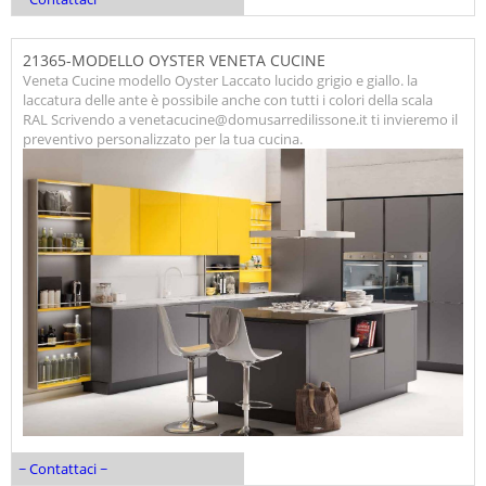
21365-MODELLO OYSTER VENETA CUCINE
Veneta Cucine modello Oyster Laccato lucido grigio e giallo. la
laccatura delle ante è possibile anche con tutti i colori della scala
RAL Scrivendo a venetacucine@domusarredilissone.it ti invieremo il
preventivo personalizzato per la tua cucina.
~ Contattaci ~