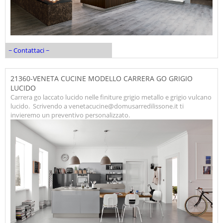
~ Contattaci ~
21360-VENETA CUCINE MODELLO CARRERA GO GRIGIO
LUCIDO
Carrera go laccato lucido nelle finiture grigio metallo e grigio vulcano
lucido. Scrivendo a venetacucine@domusarredilissone.it ti
invieremo un preventivo personalizzato.