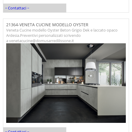
~ Contattaci ~
21364-VENETA CUCINE MODELLO OYSTER
Veneta Cucine modello Oyster Beton Grigio Dek e laccato opaco
Ardesia.Preventivi personalizzati scrivendo
a venetacucine@domusarredilissone.it
~ Contattaci ~