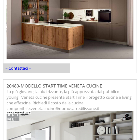
~ Contattaci ~
20480-MODELLO START TIME VENETA CUCINE
La più giovane, la più frizzante, la più apprezzata dal pubblico
young.. Veneta cucine presenta Start Time il progetto cucina e living
che affascina. Richiedi il costo della cucina
componibile:venetacucine@domusarredilissone.it