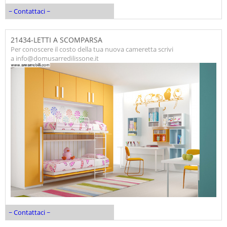
~ Contattaci ~
21434-LETTI A SCOMPARSA
Per conoscere il costo della tua nuova cameretta scrivi
a info@domusarredilissone.it
~ Contattaci ~