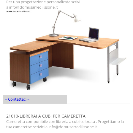
Per una progettazione personalizata scrivi
a info@domusarredilissone.it
~ Contattaci ~
21010-LIBRERAI A CUBI PER CAMERETTA
Cameretta componibile con libreria a cubi colorata . Progettiamo la
tua cameretta: scrivici a info@domusarredilissone.it