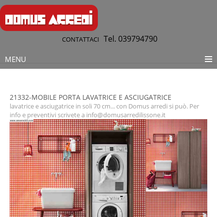
Tel. 039794790
CONTATTACI
MENU
21332-MOBILE PORTA LAVATRICE E ASCIUGATRICE
lavatrice e asciugatrice in soli 70 cm... con Domus arredi si può. Per
info e preventivi scrivete a info@domusarredilissone.it