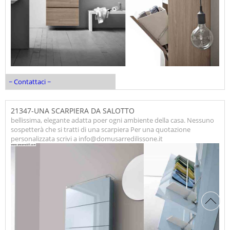
~ Contattaci ~
21347-UNA SCARPIERA DA SALOTTO
bellissima, elegante adatta poer ogni ambiente della casa. Nessuno
sospetterà che si tratti di una scarpiera Per una quotazione
personalizzata scrivi a info@domusarredilissone.it