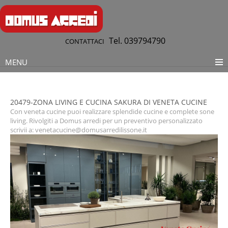
Tel. 039794790
CONTATTACI
MENU
20479-ZONA LIVING E CUCINA SAKURA DI VENETA CUCINE
Con veneta cucine puoi realizzare splendide cucine e complete sone
living. Rivolgiti a Domus arredi per un preventivo personalizzato
scrivii a: venetacucine@domusarredilissone.it