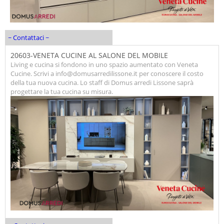
~ Contattaci ~
20603-VENETA CUCINE AL SALONE DEL MOBILE
Living e cucina si fondono in uno spazio aumentato con Veneta
Cucine. Scrivi a info@domusarredilissone.it per conoscere il costo
della tua nuova cucina. Lo staff di Domus arredi Lissone saprà
progettare la tua cucina su misura.