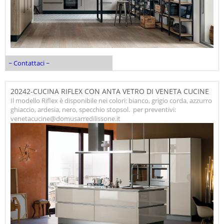
~ Contattaci ~
20242-CUCINA RIFLEX CON ANTA VETRO DI VENETA CUCINE
Il modello Riflex è disponibile nei colori: bianco, grigio corda, azzurro
ghiaccio, ardesia, nero, specchio stopsol. per preventivi:
venetacucine@domusarredilissone.it