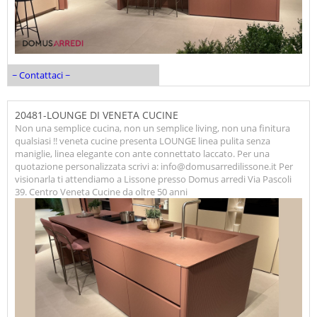
~ Contattaci ~
20481-LOUNGE DI VENETA CUCINE
Non una semplice cucina, non un semplice living, non una finitura
qualsiasi !! veneta cucine presenta LOUNGE linea pulita senza
maniglie, linea elegante con ante connettato laccato. Per una
quotazione personalizzata scrivi a: info@domusarredilissone.it Per
visionarla ti attendiamo a Lissone presso Domus arredi Via Pascoli
39. Centro Veneta Cucine da oltre 50 anni