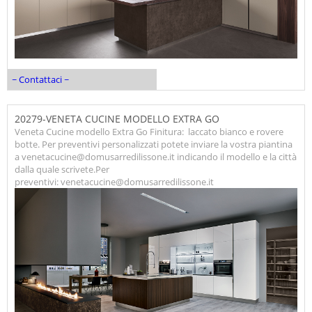
~ Contattaci ~
20279-VENETA CUCINE MODELLO EXTRA GO
Veneta Cucine modello Extra Go Finitura: laccato bianco e rovere
botte. Per preventivi personalizzati potete inviare la vostra piantina
a venetacucine@domusarredilissone.it indicando il modello e la città
dalla quale scrivete.Per
preventivi: venetacucine@domusarredilissone.it