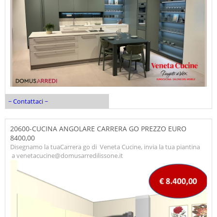
~ Contattaci ~
20600-CUCINA ANGOLARE CARRERA GO PREZZO EURO
8400,00
Disegnamo la tuaCarrera go di Veneta Cucine, invia la tua piantina
a venetacucine@domusarredilissone.it