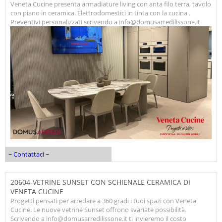
Veneta Cucine presenta armadiature living con anta filo terra, tavolo
con piano in ceramica. Elettrodomestici in tinta con la cucina .
Preventivi personalizzati scrivendo a info@domusarredilissone.it
~ Contattaci ~
20604-VETRINE SUNSET CON SCHIENALE CERAMICA DI
VENETA CUCINE
Progetti pensati per arredare a 360 gradi i tuoi spazi con Veneta
Cucine. Le nuove vetrine Sunset offrono svariate possibilità.
Scrivendo a info@domusarredilissone.it ti invieremo il costo