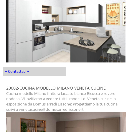
~ Contattaci ~
20602-CUCINA MODELLO MILANO VENETA CUCINE
Cucina modello Milano finitura laccato bianco Bicocca e rovere
nodoso. Vi invitiamo a vedere tutti i modelli di Veneta cucine in
esposizione da Domus arredi Lissone: Progettiamo la tua cucina
scrivi a venetacucine@domusarredilissone.it