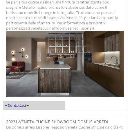
Se per la tua cucina desideri una finitura caratterizzante puoi
scegliere Metallo liquido bronzato e abete ossidato come il
bellissimo modello Lounge in fotografia. Ti attendiamo presso il
nostro centro cucine di lissone Via Pascoli 39 per farti visionare la
particolarità delle sfumature. Per informazioni e preventivi
personalizzati venetacucine@domusarredilissone.it
~ Contattaci ~
20231-VENETA CUCINE SHOWROOM DOMUS ARREDI
Da Domus arredi Lissone negozio Veneta Cucine ufficiale da oltre 40