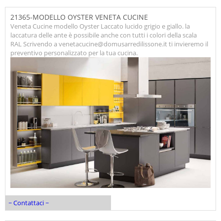
21365-MODELLO OYSTER VENETA CUCINE
Veneta Cucine modello Oyster Laccato lucido grigio e giallo. la
laccatura delle ante è possibile anche con tutti i colori della scala
RAL Scrivendo a venetacucine@domusarredilissone.it ti invieremo il
preventivo personalizzato per la tua cucina.
~ Contattaci ~