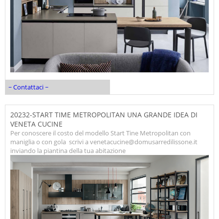
~ Contattaci ~
20232-START TIME METROPOLITAN UNA GRANDE IDEA DI
VENETA CUCINE
Per conoscere il costo del modello Start Tine Metropolitan con
maniglia o con gola scrivi a venetacucine@domusarredilissone.it
inviando la piantina della tua abitazione