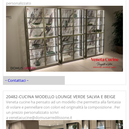
personalizzato
~ Contattaci ~
20482-CUCINA MODELLO LOUNGE VERDE SALVIA E BEIGE
Veneta cucine ha pensato ad un modello che permetta alla fantasia
di volare e pennellare con colori ed originalità la composizione . Per
un prezzo personalizzato scrivi
a venetacucine@domusarredilissone.it