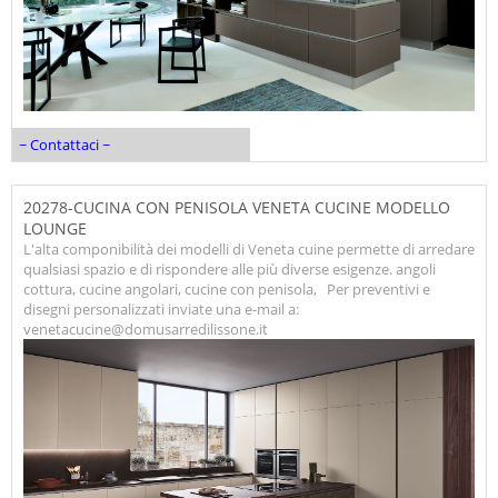
~ Contattaci ~
20278-CUCINA CON PENISOLA VENETA CUCINE MODELLO
LOUNGE
L'alta componibilità dei modelli di Veneta cuine permette di arredare
qualsiasi spazio e di rispondere alle più diverse esigenze. angoli
cottura, cucine angolari, cucine con penisola, Per preventivi e
disegni personalizzati inviate una e-mail a:
venetacucine@domusarredilissone.it