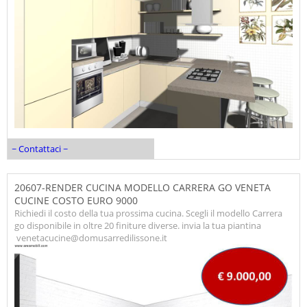
~ Contattaci ~
20607-RENDER CUCINA MODELLO CARRERA GO VENETA
CUCINE COSTO EURO 9000
Richiedi il costo della tua prossima cucina. Scegli il modello Carrera
go disponibile in oltre 20 finiture diverse. invia la tua piantina
venetacucine@domusarredilissone.it