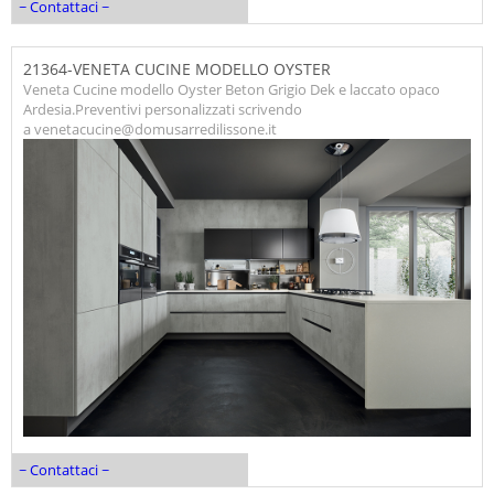
~ Contattaci ~
21364-VENETA CUCINE MODELLO OYSTER
Veneta Cucine modello Oyster Beton Grigio Dek e laccato opaco
Ardesia.Preventivi personalizzati scrivendo
a venetacucine@domusarredilissone.it
~ Contattaci ~