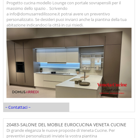
Progetto cucina modello Lounge con portale sovrapensili per il
massimo dello spazio . Scrivendo
a info@domusarredilissone.it potrai avere un preventivo
personalizzato. Se desideri puoi inviarci anche la piantina della tua
abitazione indicandoci la città in cui risiedi.
~ Contattaci ~
20483-SALONE DEL MOBILE EUROCUCINA VENETA CUCINE
Di grande eleganza le nuove proposte di Veneta Cucine. Per
preventivi personalizzati inviate la vostra piantina