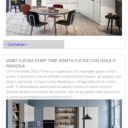
~ Contattaci ~
20487-CUCINA START TIME VENETA CUCINE CON ISOLA O
PENISOLA
Con il modello Start Time con apertura con: maniglia, gola o anta
presa si possono creare infinite composizioni: lineari, ad angolo, con
isola o penisola. La tua cucina ideale puoi disegnarla con il nostro
staff. Ti attendiamo dal lunedì al sabato presso il centro cucina
Domus arredi Via Pascoli 39 Lissone. Per un progetto solo tuo scrivi
a venetacucine@domusarredilissone.it .