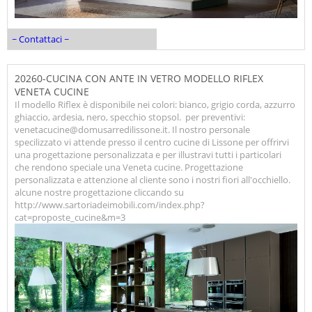
~ Contattaci ~
20260-CUCINA CON ANTE IN VETRO MODELLO RIFLEX
VENETA CUCINE
Il modello Riflex è disponibile nei colori: bianco, grigio corda, azzurro
ghiaccio, ardesia, nero, specchio stopsol. per preventivi:
venetacucine@domusarredilissone.it. Il nostro personale
specilizzato vi attende presso il centro cucine di Lissone per offrirvi
una progettazione personalizzata e per illustravi tutti i particolari
che rendono speciale una Veneta cucine. Progettazione
personalizzata e attenzione al cliente sono i nostri fiori all'occhiello.
alcune nostre progettazione cliccando su
http://www.sartoriadeimobili.com/index.php?
cat=proposte_cucine&m=3