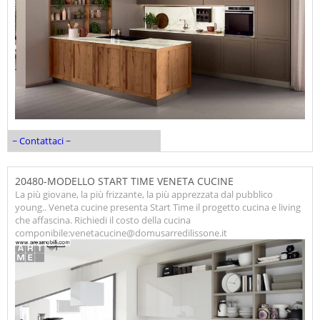
~ Contattaci ~
20480-MODELLO START TIME VENETA CUCINE
La più giovane, la più frizzante, la più apprezzata dal pubblico
young.. Veneta cucine presenta Start Time il progetto cucina e living
che affascina. Richiedi il costo della cucina
componibile:venetacucine@domusarredilissone.it