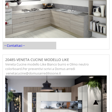
~ Contattaci ~
20485-VENETA CUCINE MODELLO LIKE
Veneta Cucine modello Like Bianco burro e Olmo neutro
colorboard.Per preventivi scrivi a Domus arredi
venetacucine@domusarredilissone.it