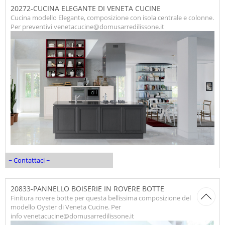
20272-CUCINA ELEGANTE DI VENETA CUCINE
Cucina modello Elegante, composizione con isola centrale e colonne.
Per preventivi venetacucine@domusarredilissone.it
~ Contattaci ~
20833-PANNELLO BOISERIE IN ROVERE BOTTE
Finitura rovere botte per questa bellissima composizione del
modello Oyster di Veneta Cucine. Per
info venetacucine@domusarredilissone.it