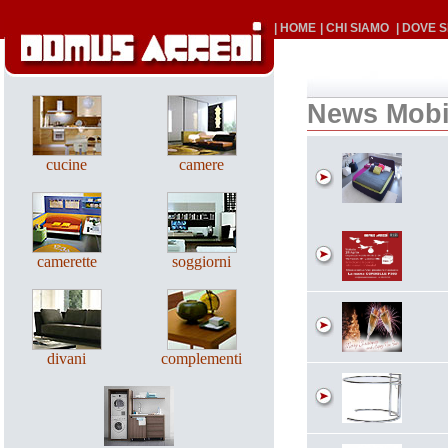
| HOME
| CHI SIAMO
| DOVE 
News Mobi
cucine
camere
camerette
soggiorni
divani
complementi