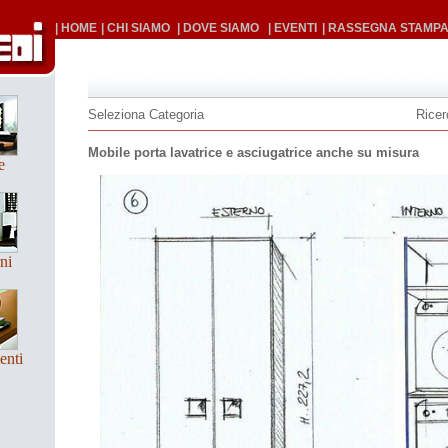
| HOME
| CHI SIAMO
| DOVE SIAMO
| EVENTI
| RASSEGNA STAMP
Seleziona Categoria
Ricer
Mobile porta lavatrice e asciugatrice anche su misura
e
ni
enti