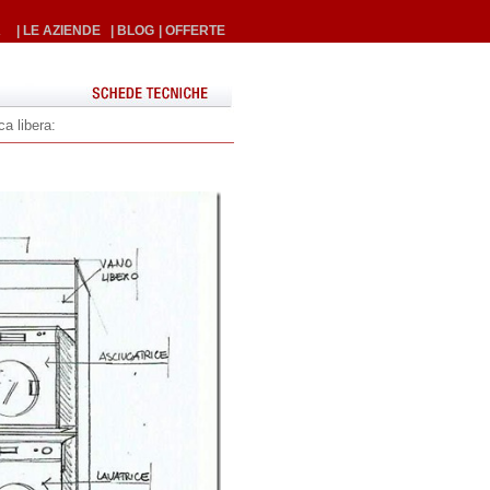
A
| LE AZIENDE
| BLOG
| OFFERTE
ca libera: