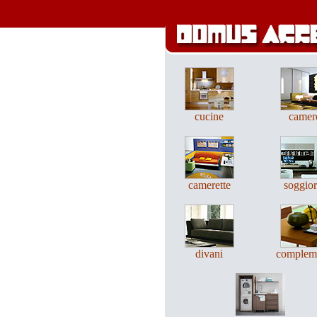
cucine
camer
camerette
soggior
divani
complem