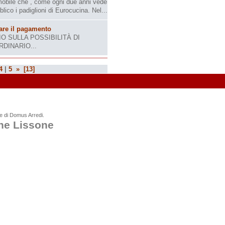
 mobile che , come ogni due anni vede
ico i padiglioni di Eurocucina. Nel...
are il pagamento
O SULLA POSSIBILITÀ DI
DINARIO...
4
|
5
»
[13]
one di Domus Arredi.
ne Lissone