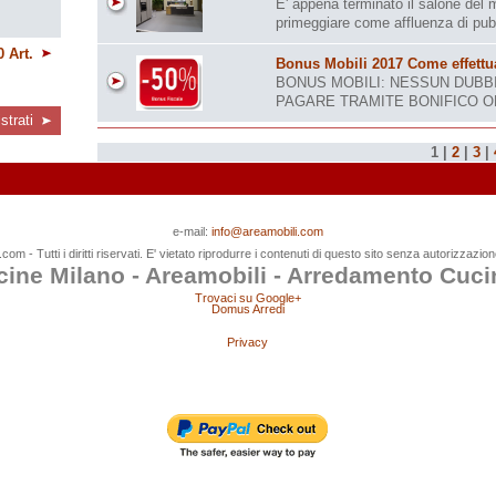
E' appena terminato il salone del
primeggiare come affluenza di pubbl
0 Art.
Bonus Mobili 2017 Come effettu
BONUS MOBILI: NESSUN DUBBI
PAGARE TRAMITE BONIFICO OR
strati
1
|
2
|
3
|
e-mail:
info@areamobili.com
om - Tutti i diritti riservati. E' vietato riprodurre i contenuti di questo sito senza autorizzazi
ine Milano - Areamobili - Arredamento Cuci
Trovaci su Google+
Domus Arredi
Privacy