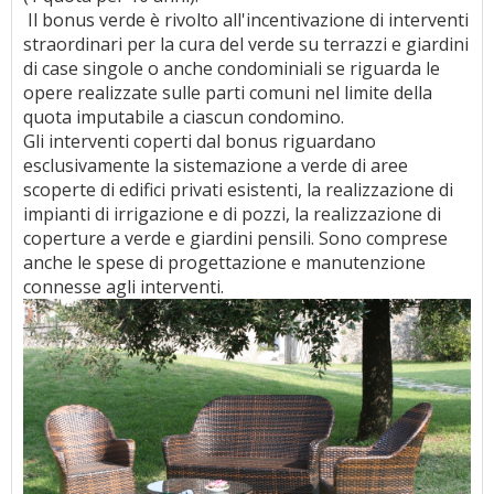
Il bonus verde è rivolto all'incentivazione di
interventi
straordinari per la cura del verde su terrazzi e giardini
di case singole o anche
condominiali se riguarda le
opere realizzate sulle parti comun
i nel limite della
quota imputabile a ciascun condomino.
Gli interventi coperti dal bonus riguardano
esclusivamente la
sistemazione a verde di aree
scoperte di edifici privati esistenti
, la realizzazione di
impianti di irrigazione e di pozzi
, la realizzazione di
coperture a verde e giardini pensili
. Sono comprese
anche le
spese
di progettazione e manutenzione
connesse agli interventi.