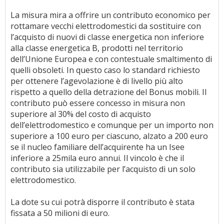
La misura mira a offrire un contributo economico per
rottamare vecchi elettrodomestici da sostituire con
l’acquisto di nuovi di classe energetica non inferiore
alla classe energetica B, prodotti nel territorio
dell’Unione Europea e con contestuale smaltimento di
quelli obsoleti. In questo caso lo standard richiesto
per ottenere l’agevolazione è di livello più alto
rispetto a quello della detrazione del Bonus mobili. Il
contributo può essere concesso in misura non
superiore al 30% del costo di acquisto
dell’elettrodomestico e comunque per un importo non
superiore a 100 euro per ciascuno, alzato a 200 euro
se il nucleo familiare dell’acquirente ha un Isee
inferiore a 25mila euro annui. Il vincolo è che il
contributo sia utilizzabile per l’acquisto di un solo
elettrodomestico.
La dote su cui potrà disporre il contributo è stata
fissata a 50 milioni di euro.