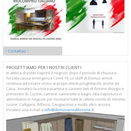
~ Contattaci ~
PROGETTIAMO PER I NOSTRI CLIENTI
In attesa di poter riaprire il negozio dopo il periodo di chiusura
forzata causa emergenza Covid 19, Lo staff di Domus arredi
continua ad essere vicino ai propri clienti progettando anche da
Casa.. Inviateci la vostra piantina e saremo lieti di fornirvi disegni e
preventivi di: Cucine, camere, camerette e bagni. Alla riapertura vi
attendiamo in negozio per mostarvi tutte le ultime novità di: Veneta
cucine, Calligaris, Riflessi, Sangiacomo e molto altro ancora.
Inviateci una e.mail a
info@domusarredilissone.it