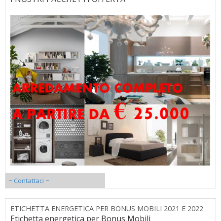
~ Contattaci ~
ETICHETTA ENERGETICA PER BONUS MOBILI 2021 E 2022
Etichetta energetica per Bonus Mobili