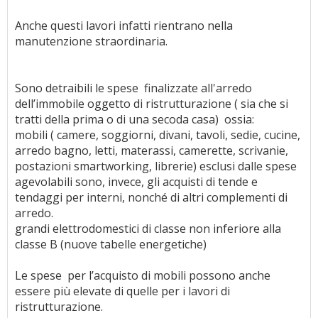
Anche questi lavori infatti rientrano nella
manutenzione straordinaria.
Sono detraibili le spese finalizzate all'arredo
dell’immobile oggetto di ristrutturazione ( sia che si
tratti della prima o di una secoda casa) ossia:
mobili ( camere, soggiorni, divani, tavoli, sedie, cucine,
arredo bagno, letti, materassi, camerette, scrivanie,
postazioni smartworking, librerie) esclusi dalle spese
agevolabili sono, invece, gli acquisti di tende e
tendaggi per interni, nonché di altri complementi di
arredo.
grandi elettrodomestici di classe non inferiore alla
classe B (nuove tabelle energetiche)
Le spese per l’acquisto di mobili possono anche
essere più elevate di quelle per i lavori di
ristrutturazione.