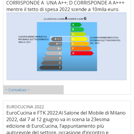
CORRISPONDE A UNA A++; D CORRISPONDE A A+++
mentre il tetto di spesa 2022 scende a 10mila euro.
~ Contattaci ~
EUROCUCINA 2022
EuroCucina e FTK 2022:Al Salone del Mobile di Milano
2022, dal 7 al 12 giugno va in scena la 23esima
edizione di EuroCucina, l’appuntamento più
autorevole del settore, occasione d’incontro e