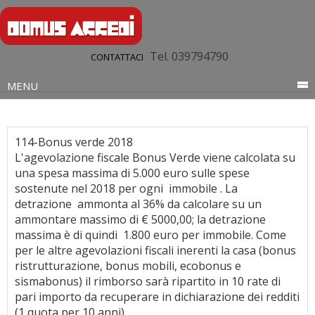
Tel. 039794790
CONTATTACI
MENU
114-Bonus verde 2018
L'agevolazione fiscale
Bonus Verde
viene calcolata su
una
spesa massima di 5.000 euro
sulle spese
sostenute nel 2018 per ogni immobile . La
detrazione
ammonta al 36% da calcolare su un
ammontare massimo di € 5000,00;
la detrazione
massima è di quindi 1.800 euro per immobile. Come
per le altre agevolazioni fiscali inerenti la casa (bonus
ristrutturazione, bonus mobili, ecobonus e
sismabonus)
il rimborso sarà ripartito in 10 rate di
pari importo da recuperare in dichiarazione dei redditi
(1 quota per 10 anni)
.