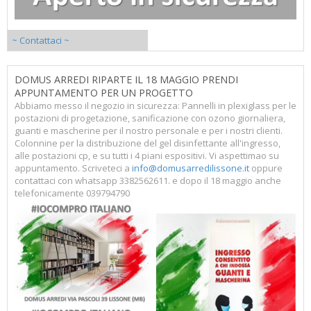
~ Contattaci ~
DOMUS ARREDI RIPARTE IL 18 MAGGIO PRENDI
APPUNTAMENTO PER UN PROGETTO
Abbiamo messo il negozio in sicurezza: Pannelli in plexiglass per le
postazioni di progetazione, sanificazione con ozono giornaliera,
guanti e mascherine per il nostro personale e per i nostri clienti.
Colonnine per la distribuzione del gel disinfettante all'ingresso,
alle postazioni cp, e su tutti i 4 piani espositivi. Vi aspettimao su
appuntamento. Scriveteci a
info@domusarredilissone.it
oppure
contattaci con whatsapp 3382562611. e dopo il 18 maggio anche
telefonicamente 039794790