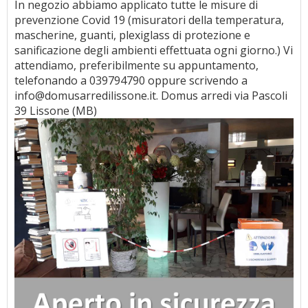
In negozio abbiamo applicato tutte le misure di
prevenzione Covid 19 (misuratori della temperatura,
mascherine, guanti, plexiglass di protezione e
sanificazione degli ambienti effettuata ogni giorno
.) Vi
attendiamo, preferibilmente su appuntamento
,
telefonando a 039794790 oppure scrivendo a
info@domusarredilissone.it. Domus arredi via Pascoli
39 Lissone (MB)