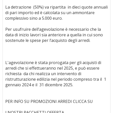
La detrazione (50%) va ripartita in dieci quote annuali
di pari importo ed è calcolata su un ammontare
complessivo sino a 5.000 euro.
Per usufruire dell’agevolazione è necessario che la
data di inizio lavori sia anteriore a quella in cui sono
sostenute le spese per l’acquisto degli arredi.
L'agevolazione è stata prorogata per gli acquisti di
arredi che si effettueranno nel 2025, e può essere
richiesta da chi realizza un intervento di
ristrutturazione edilizia nel periodo compreso tra il 1
gennaio 2024 e il 31 dicembre 2025.
PER INFO SU PROMOZIONI ARREDI CLICCA SU
I NOSTRI PACCHETTI OFFERTA