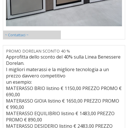
~ Contattaci ~
PROMO DORELAN SCONTO 40 %
Approfitta dello sconto del 40% sulla Linea Benessere
Dorelan.
I migliori materassi e la migliore tecnologia a un
prezzo davvero competitivo
un esempio:
MATERASSO BRIO listino € 1150,00 PREZZO PROMO €
690,00
MATERASSO GIOIA listino € 1650,00 PREZZO PROMO
€ 990,00
MATERASSO EQUILIBRIO listino € 1483,00 PREZZO
PROMO € 890,00
MATERASSO DESIDERIO listino € 2483,00 PREZZO