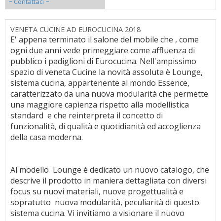
~ Contattaci ~
VENETA CUCINE AD EUROCUCINA 2018
E' appena terminato il salone del mobile che , come
ogni due anni vede primeggiare come affluenza di
pubblico i padiglioni di Eurocucina. Nell'ampissimo
spazio di veneta Cucine la novità assoluta è Lounge,
sistema cucina, appartenente al mondo Essence,
caratterizzato da una nuova modularità che permette
una maggiore capienza rispetto alla modellistica
standard e che reinterpreta il concetto di
funzionalità, di qualità e quotidianità ed accoglienza
della casa moderna.
Al modello Lounge è dedicato un nuovo catalogo, che
descrive il prodotto in maniera dettagliata con diversi
focus su nuovi materiali, nuove progettualità e
sopratutto nuova modularità, peculiarità di questo
sistema cucina. Vi invitiamo a visionare il nuovo